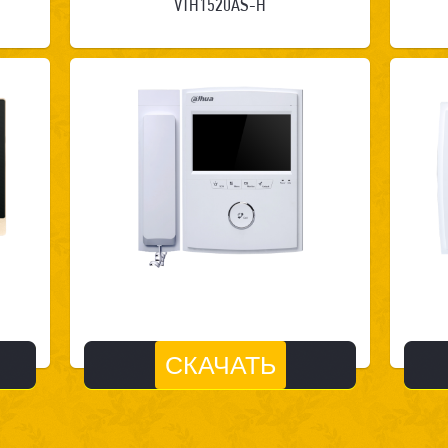
VTH1520AS-H
СКАЧАТЬ