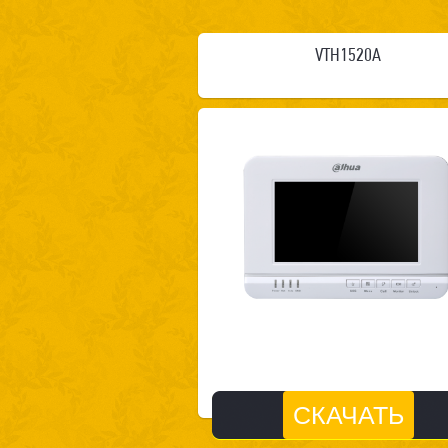
VTH1520A
СКАЧАТЬ