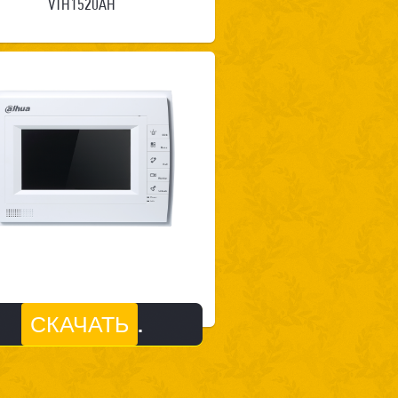
VTH1520AH
.
СКАЧАТЬ