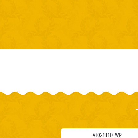
VTO2111D-WP