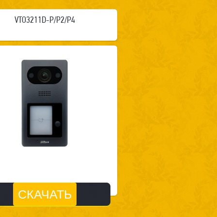
VTO3211D-P/P2/P4
СКАЧАТЬ